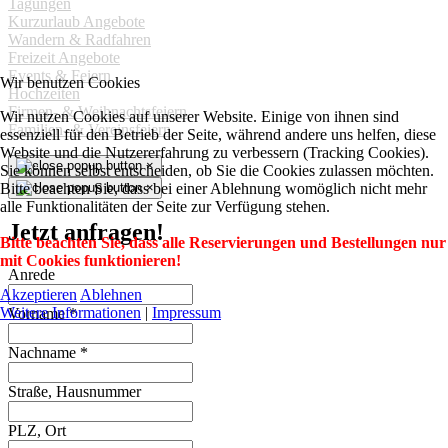
Tagungen
Kurzurlaub Angebote
Wandern & Radfahren
Freizeit Angebote
Events & Feiern
Wir benutzen Cookies
Hochzeiten
Firmen- & Weihnachtsfeiern
Wir nutzen Cookies auf unserer Website. Einige von ihnen sind
Familien- & Vereinsfeiern
essenziell für den Betrieb der Seite, während andere uns helfen, diese
Website und die Nutzererfahrung zu verbessern (Tracking Cookies).
×
Sie können selbst entscheiden, ob Sie die Cookies zulassen möchten.
Bitte beachten Sie, dass bei einer Ablehnung womöglich nicht mehr
×
alle Funktionalitäten der Seite zur Verfügung stehen.
Jetzt anfragen!
Bitte beachten Sie, dass alle Reservierungen und Bestellungen nur
mit Cookies funktionieren!
Anrede
Akzeptieren
Ablehnen
Weitere Informationen
|
Impressum
Vorname
*
Nachname
*
Straße, Hausnummer
PLZ, Ort