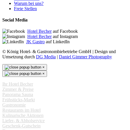
Warum bei uns?
Freie Stellen
Social Media
Hotel Becher
auf Facebook
Hotel Becher
auf Instagram
JK Gastro
auf LinkedIn
© König Hotel- & Gastronombiebetriebe GmbH | Design und
Umsetzung durch
DG Media
|
Daniel Gimmer Photography
×
×
Ihr Hotel Becher
Zimmer & Preise
Panorama Sauna
Frühstücks-Markt
Gastronomie
Restaurants im Hotel
Kulinarische Aktionen
Liefer- & Abholservice
Geschenk-Gutschein