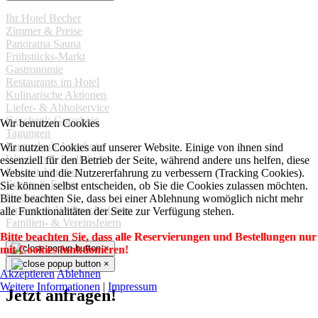
Ihr Hotel Becher
Zimmer & Preise
Panorama Sauna
Frühstücks-Markt
Gastronomie
Restaurants im Hotel
Kulinarische Aktionen
Liefer- & Abholservice
Geschenk-Gutschein
Wir benutzen Cookies
Tagungen
Kurzurlaub Angebote
Wir nutzen Cookies auf unserer Website. Einige von ihnen sind
Wandern & Radfahren
essenziell für den Betrieb der Seite, während andere uns helfen, diese
Freizeit Angebote
Website und die Nutzererfahrung zu verbessern (Tracking Cookies).
Events & Feiern
Sie können selbst entscheiden, ob Sie die Cookies zulassen möchten.
Hochzeiten
Bitte beachten Sie, dass bei einer Ablehnung womöglich nicht mehr
Firmen- & Weihnachtsfeiern
alle Funktionalitäten der Seite zur Verfügung stehen.
Familien- & Vereinsfeiern
Bitte beachten Sie, dass alle Reservierungen und Bestellungen nur
×
mit Cookies funktionieren!
×
Akzeptieren
Ablehnen
Weitere Informationen
|
Impressum
Jetzt anfragen!