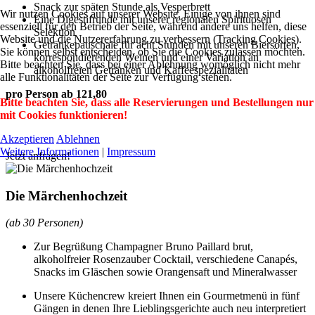
Snack zur späten Stunde als Vesperbrett
Wir nutzen Cookies auf unserer Website. Einige von ihnen sind
Eine Digestifrunde mit unserer regionalen Spirituosen
essenziell für den Betrieb der Seite, während andere uns helfen, diese
Selektion
Website und die Nutzererfahrung zu verbessern (Tracking Cookies).
Getränkepauschale für acht Stunden mit unseren Biersorten,
Sie können selbst entscheiden, ob Sie die Cookies zulassen möchten.
korrespondierenden Weinen und einer Variation an
Bitte beachten Sie, dass bei einer Ablehnung womöglich nicht mehr
alkoholfreien Getränken und Kaffeespezialitäten
alle Funktionalitäten der Seite zur Verfügung stehen.
pro Person ab 121,80
Bitte beachten Sie, dass alle Reservierungen und Bestellungen nur
mit Cookies funktionieren!
Akzeptieren
Ablehnen
Weitere Informationen
|
Impressum
Jetzt anfragen!
Die Märchenhochzeit
(ab 30 Personen)
Zur Begrüßung Champagner Bruno Paillard brut,
alkoholfreier Rosenzauber Cocktail, verschiedene Canapés,
Snacks im Gläschen sowie Orangensaft und Mineralwasser
Unsere Küchencrew kreiert Ihnen ein Gourmetmenü in fünf
Gängen in denen Ihre Lieblingsgerichte auch neu interpretiert