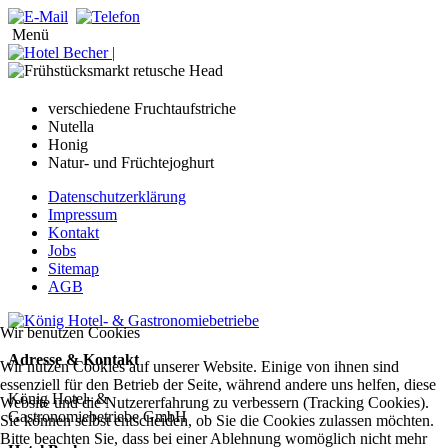
Menü
verschiedene Fruchtaufstriche
Nutella
Honig
Natur- und Früchtejoghurt
Datenschutzerklärung
Impressum
Kontakt
Jobs
Sitemap
AGB
Wir benutzen Cookies
Adresse & Kontakt
Wir nutzen Cookies auf unserer Website. Einige von ihnen sind
essenziell für den Betrieb der Seite, während andere uns helfen, diese
König Hotel- &
Website und die Nutzererfahrung zu verbessern (Tracking Cookies).
Gastronomiebetriebe GmbH
Sie können selbst entscheiden, ob Sie die Cookies zulassen möchten.
Bitte beachten Sie, dass bei einer Ablehnung womöglich nicht mehr