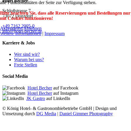
Hotel Becher
alle Funktionalitäten der Seite zur Verfügung stehen.
Schloßstrasse 7
Bitte beachten Sie, dass alle Reservierungen und Bestellungen nur
73072 Donzdorf
mit Cookies funktionieren!
+49 7162 2005-0
Akzeptieren
Ablehnen
info@hotel-becher.de
Weitere Informationen
|
Impressum
Karriere & Jobs
Wer sind wir?
Warum bei uns?
Freie Stellen
Social Media
Hotel Becher
auf Facebook
Hotel Becher
auf Instagram
JK Gastro
auf LinkedIn
© König Hotel- & Gastronombiebetriebe GmbH | Design und
Umsetzung durch
DG Media
|
Daniel Gimmer Photography