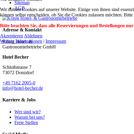
Sitemap
AGB
Wir nutzen Cookies auf unserer Website. Einige von ihnen sind essenzi
können selbst entscheiden, ob Sie die Cookies zulassen möchten. Bitte
Bitte beachten Sie, dass alle Reservierungen und Bestellungen nur
Adresse & Kontakt
Akzeptieren
Ablehnen
Weitere Informationen
|
Impressum
König Hotel- &
Gastronomiebetriebe GmbH
Hotel Becher
Schloßstrasse 7
73072 Donzdorf
+49 7162 2005-0
info@hotel-becher.de
Karriere & Jobs
Wer sind wir?
Warum bei uns?
Freie Stellen