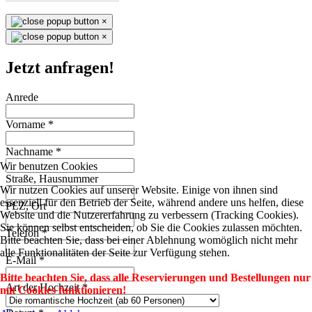
×
×
Jetzt anfragen!
Anrede
Vorname
*
Nachname
*
Wir benutzen Cookies
Straße, Hausnummer
Wir nutzen Cookies auf unserer Website. Einige von ihnen sind
essenziell für den Betrieb der Seite, während andere uns helfen, diese
PLZ, Ort
Website und die Nutzererfahrung zu verbessern (Tracking Cookies).
Sie können selbst entscheiden, ob Sie die Cookies zulassen möchten.
Telefon
*
Bitte beachten Sie, dass bei einer Ablehnung womöglich nicht mehr
alle Funktionalitäten der Seite zur Verfügung stehen.
E-Mail
*
Bitte beachten Sie, dass alle Reservierungen und Bestellungen nur
Art der Hochzeit
*
mit Cookies funktionieren!