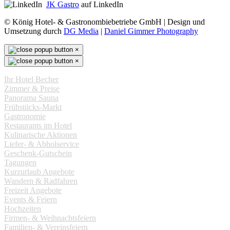
JK Gastro
auf LinkedIn
© König Hotel- & Gastronombiebetriebe GmbH | Design und
Umsetzung durch
DG Media
|
Daniel Gimmer Photography
×
×
Ihr Hotel Becher
Zimmer & Preise
Panorama Sauna
Frühstücks-Markt
Gastronomie
Restaurants im Hotel
Kulinarische Aktionen
Liefer- & Abholservice
Geschenk-Gutschein
Tagungen
Kurzurlaub Angebote
Wandern & Radfahren
Freizeit Angebote
Events & Feiern
Hochzeiten
Firmen- & Weihnachtsfeiern
Familien- & Vereinsfeiern