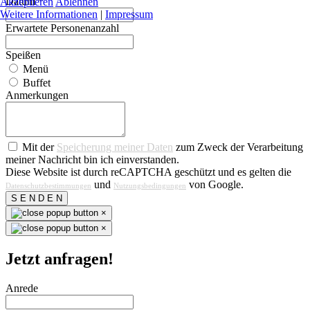
Datum
*
Akzeptieren
Ablehnen
Weitere Informationen
|
Impressum
Erwartete Personenanzahl
Speißen
Menü
Buffet
Anmerkungen
Mit der
Speicherung meiner Daten
zum Zweck der Verarbeitung
meiner Nachricht bin ich einverstanden.
Diese Website ist durch reCAPTCHA geschützt und es gelten die
und
von Google.
Datenschutzbestimmungen
Nutzungsbedingungen
S E N D E N
×
×
Jetzt anfragen!
Anrede