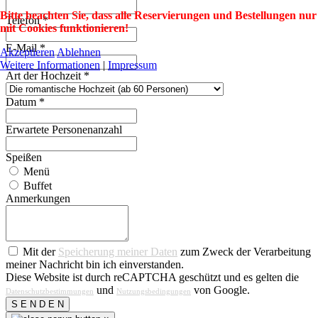
Bitte beachten Sie, dass alle Reservierungen und Bestellungen nur
Telefon
*
mit Cookies funktionieren!
E-Mail
*
Akzeptieren
Ablehnen
Weitere Informationen
|
Impressum
Art der Hochzeit
*
Datum
*
Erwartete Personenanzahl
Speißen
Menü
Buffet
Anmerkungen
Mit der
Speicherung meiner Daten
zum Zweck der Verarbeitung
meiner Nachricht bin ich einverstanden.
Diese Website ist durch reCAPTCHA geschützt und es gelten die
und
von Google.
Datenschutzbestimmungen
Nutzungsbedingungen
S E N D E N