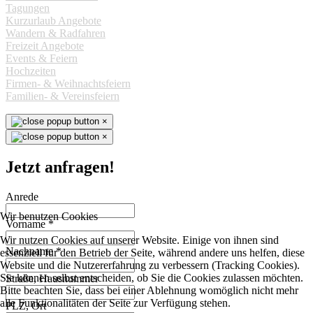
Tagungen
Kurzurlaub Angebote
Wandern & Radfahren
Freizeit Angebote
Events & Feiern
Hochzeiten
Firmen- & Weihnachtsfeiern
Familien- & Vereinsfeiern
×
×
Jetzt anfragen!
Anrede
Wir benutzen Cookies
Vorname
*
Wir nutzen Cookies auf unserer Website. Einige von ihnen sind
Nachname
*
essenziell für den Betrieb der Seite, während andere uns helfen, diese
Website und die Nutzererfahrung zu verbessern (Tracking Cookies).
Sie können selbst entscheiden, ob Sie die Cookies zulassen möchten.
Straße, Hausnummer
Bitte beachten Sie, dass bei einer Ablehnung womöglich nicht mehr
alle Funktionalitäten der Seite zur Verfügung stehen.
PLZ, Ort