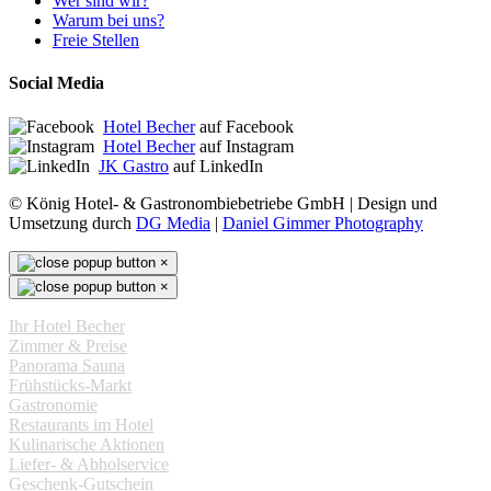
Wer sind wir?
Warum bei uns?
Freie Stellen
Social Media
Hotel Becher
auf Facebook
Hotel Becher
auf Instagram
JK Gastro
auf LinkedIn
© König Hotel- & Gastronombiebetriebe GmbH | Design und
Umsetzung durch
DG Media
|
Daniel Gimmer Photography
×
×
Ihr Hotel Becher
Zimmer & Preise
Panorama Sauna
Frühstücks-Markt
Gastronomie
Restaurants im Hotel
Kulinarische Aktionen
Liefer- & Abholservice
Geschenk-Gutschein