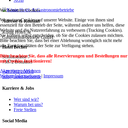
AGB
Wir benutzen Cookies
Wir nutzen Cookies auf unserer Website. Einige von ihnen sind
Adresse & Kontakt
essenziell für den Betrieb der Seite, während andere uns helfen, diese
Website und die Nutzererfahrung zu verbessern (Tracking Cookies).
König Hotel- &
Sie können selbst entscheiden, ob Sie die Cookies zulassen möchten.
Gastronomiebetriebe GmbH
Bitte beachten Sie, dass bei einer Ablehnung womöglich nicht mehr
alle Funktionalitäten der Seite zur Verfügung stehen.
Hotel Becher
Bitte beachten Sie, dass alle Reservierungen und Bestellungen nur
Schloßstrasse 7
mit Cookies funktionieren!
73072 Donzdorf
Akzeptieren
Ablehnen
+49 7162 2005-0
Weitere Informationen
|
Impressum
info@hotel-becher.de
Karriere & Jobs
Wer sind wir?
Warum bei uns?
Freie Stellen
Social Media