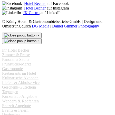
Hotel Becher
auf Facebook
Hotel Becher
auf Instagram
JK Gastro
auf LinkedIn
© König Hotel- & Gastronombiebetriebe GmbH | Design und
Umsetzung durch
DG Media
|
Daniel Gimmer Photography
×
×
Ihr Hotel Becher
Zimmer & Preise
Panorama Sauna
Frühstücks-Markt
Gastronomie
Restaurants im Hotel
Kulinarische Aktionen
Liefer- & Abholservice
Geschenk-Gutschein
Tagungen
Kurzurlaub Angebote
Wandern & Radfahren
Freizeit Angebote
Events & Feiern
Hochzeiten