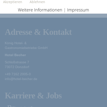
Akzeptieren
Ablehnen
Weitere Informationen
|
Impressum
Adresse & Kontakt
König Hotel- &
Gastronomiebetriebe GmbH
Hotel Becher
Schloßstrasse 7
73072 Donzdorf
+49 7162 2005-0
info@hotel-becher.de
Karriere & Jobs