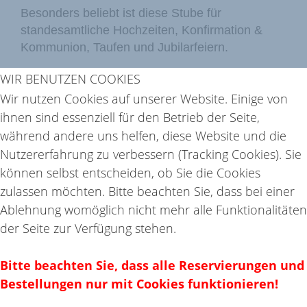
Besonders beliebt ist diese Stube für
standesamtliche Hochzeiten, Konfirmation &
Kommunion, Taufen und Jubilarfeiern.
WIR BENUTZEN COOKIES
Wir nutzen Cookies auf unserer Website. Einige von
Jetzt anfragen!
ihnen sind essenziell für den Betrieb der Seite,
während andere uns helfen, diese Website und die
Nutzererfahrung zu verbessern (Tracking Cookies). Sie
zurück zu den Lokations
können selbst entscheiden, ob Sie die Cookies
zulassen möchten. Bitte beachten Sie, dass bei einer
DATENSCHUTZERKLÄRUNG
Ablehnung womöglich nicht mehr alle Funktionalitäten
IMPRESSUM
der Seite zur Verfügung stehen.
KONTAKT
JOBS
Bitte beachten Sie, dass alle Reservierungen und
Bestellungen nur mit Cookies funktionieren!
SITEMAP
AGB